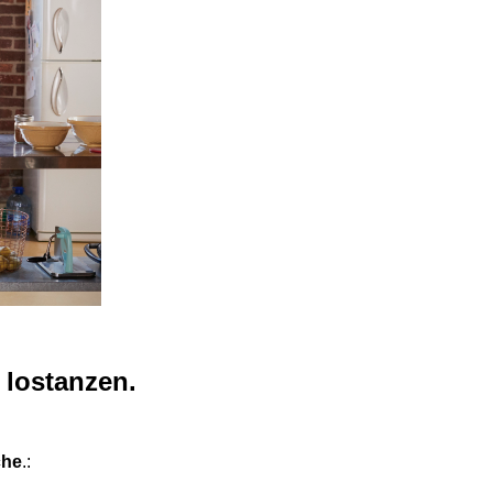
 lostanzen.
che
.: